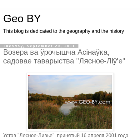
Geo BY
This blog is dedicated to the geography and the history
Tuesday, September 20, 2011
Возера ва ўрочышча Асінаўка,
садовае таварыства "Лясное-Ліў'е"
Устав "Лесное-Ливье", принятый 16 апреля 2001 года