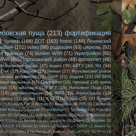
ибокская пуща
(213)
фортификация
)
бункер
(168)
ДОТ
(163)
forest
(148)
Ленинский
лыбіня
(101)
video
(98)
радиация
(93)
церковь
(92)
я граница
(74)
bunker WWI
(71)
Укрепрайон
(68)
WWI
(49)
Партизанский район
(48)
фотоотчет
(48)
Московский район
(37)
видео
(36)
БГТУ
(34)
М1
(34)
Oak
(27)
Radziwill
(27)
Неман
(27)
Фрунзенский район
ческие документы
(21)
СлУР
(21)
родник
(21)
VIII БРО
яная мельница
(18)
Граффити
(18)
Чапский
(18)
замок
олас
(16)
wikimapia
(15)
БГУ
(15)
Наполеон Орда
(15)
(14)
скотомогильник
(14)
WIG
(13)
Агроусадьба
(13)
родище
(11)
музей
(11)
X БРО
(10)
fake
(10)
ОП Лунино
)
25 Арсенал РВСН
(8)
map
(8)
Ванькович
(8)
РРЕ
(8)
Сапеги
(8)
лях Коласа
(7)
биофак
(7)
кладбище
(7)
Tyszkiewicz
(6)
Новодел
скит
(5)
Odrowąż
(4)
roofing
(4)
Гедимин
(4)
Клецк
(4)
Крылово
(4)
Богушевич
(3)
Витовт
(3)
ДОТ-призрак
(3)
Дзукия
(3)
Иешива
(3)
A.L.K.E.R.
(2)
Velcom
(2)
folklore
(2)
Арсенал
(2)
БОМЖ
(2)
Вильно
(2)
ko
(1)
Екатерина II
(1)
Жмудь
(1)
Кафе
(1)
Киев
(1)
ПоУР
(1)
УР-61
(1)