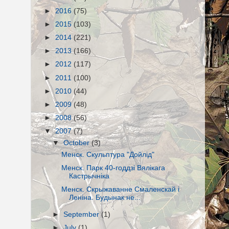
►
2016
(75)
►
2015
(103)
►
2014
(221)
►
2013
(166)
►
2012
(117)
►
2011
(100)
►
2010
(44)
►
2009
(48)
►
2008
(56)
▼
2007
(7)
▼
October
(3)
Менск. Скульптура "Дойлід"
Менск. Парк 40-годдзі Вялікага
Кастрычніка
Менск. Скрыжаванне Смаленскай і
Леніна. Будынак не...
►
September
(1)
►
July
(1)