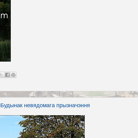
. Будынак невядомага прызначэння