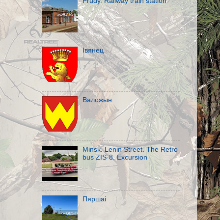
Prudy. Railway train station
Івянец
Валожын
Minsk. Lenin Street. The Retro
bus ZIS-8. Excursion
Пяршаi