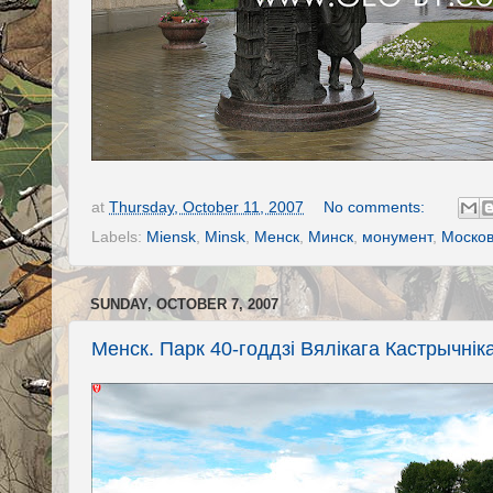
at
Thursday, October 11, 2007
No comments:
Labels:
Miensk
,
Minsk
,
Менск
,
Минск
,
монумент
,
Москов
SUNDAY, OCTOBER 7, 2007
Менск. Парк 40-годдзі Вялікага Кастрычнік