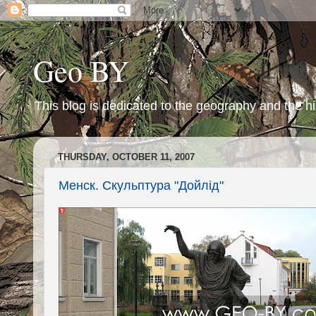
Geo BY
This blog is dedicated to the geography and the hi
THURSDAY, OCTOBER 11, 2007
Менск. Скульптура "Дойлід"