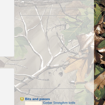
Bits and pieces
Gerber StrongArm knife