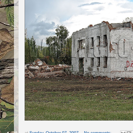
at
Sunday, October 07, 2007
No comments: