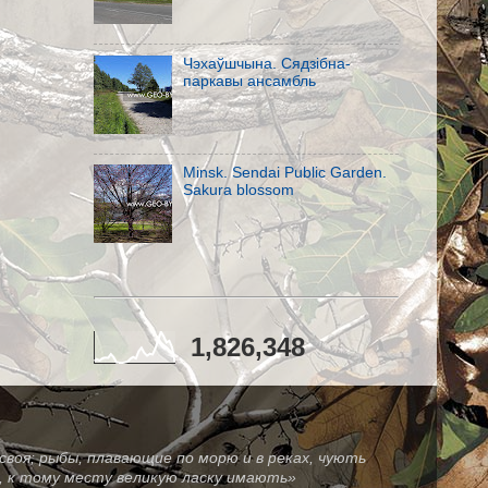
Чэхаўшчына. Сядзібна-
паркавы ансамбль
Minsk. Sendai Public Garden.
Sakura blossom
1,826,348
своя; рыбы, плавающие по морю и в реках, чують
зе, к тому месту великую ласку имають»