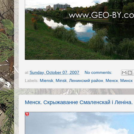
at
Sunday, October 07, 2007
No comments:
Labels:
Miensk
,
Minsk
,
Ленинский район
,
Менск
,
Минск
Менск. Скрыжаванне Смаленскай і Леніна