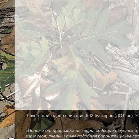
В блоге приведено описание 662 бункеров (ДОТ-ов), 9 
«Понеже от прирождения звери, ходящие в пустыни, 
виры своя; пчёлы и тым подобная боронять ульев св