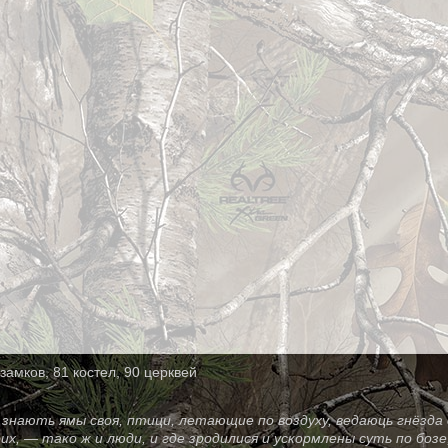
замков, 81 костел, 90 церквей
знають ямы своя, птици, летающие по воздуху, ведаюць гнёзда 
оих, — тако ж и люди, и где зродилися и ускормлены суть по бо