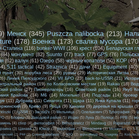
9)
Менск
(345)
Puszcza nalibocka
(213)
Нал
ture
(178)
Военка
(173)
свалка мусора
(170
я Сталина
(116)
bunker WWII
(106)
крест
(104)
Беларуская г
(84)
монумент
(82)
Suunto
(77)
track
(77)
GPS
(76)
Польска
ня
(62)
валун
(61)
Озеро
(58)
черные копатели
(50)
KOP
(49)
44)
5.11 tactical
(42)
Straznica
(41)
дачи
(41)
Equipment
(40)
 пункт
(30)
порубка леса
(29)
руины
(29)
Историческая Литва
(28)
26)
Линия Пилсудского
(24)
VII БРО
(23)
back-to-USSR
(21)
Истори
нтральный район
(19)
по Коласовским местам
(19)
Rakau
(18)
Вод
ский район
(17)
Пионерлагерь
(16)
Советский район
(16)
Якуб К
рмия Крайова
(14)
М6
(14)
Могильно
(14)
Подсады
(14)
бровар
wye
(11)
Дубрава
(11)
Синагога
(11)
Щара
(11)
Янка Купала
(11)
го
ержинский
(9)
Крево
(9)
Роща
(9)
Ханами
(9)
деревья на крышах
(9
rkliszki
(7)
USSR
(7)
Заслаў'e
(7)
Мельница
(7)
Олелькович
(7)
Тупография
(7)
Ш
БРО
(5)
Боруны
(5)
Заводской район
(5)
Иодко
(5)
Луна
(5)
Полоцк
(5)
РРВ
(5)
мо
камень
(4)
сбор
(4)
философия
(4)
Bohuszewicz
(3)
Mindaug
(3)
Paparazzi
(3)
краина
(3)
Цанава
(3)
Юмор
(3)
радиофак
(3)
фотоохота
(3)
Mickiewicz
(2)
S.T.
ловский
(2)
Р44
(2)
Совинформбюро
(2)
ЧЗО
(2)
агрогламур
(2)
Guagnini
(1)
Kościusz