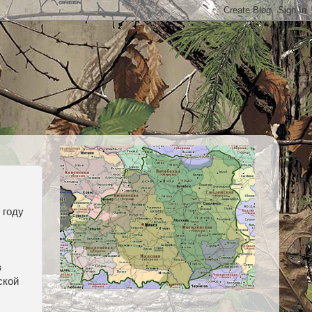
 году
в
ской