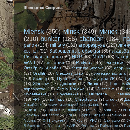
Франциск Скорина
Miensk
(350)
Minsk
(349)
Минск
(34
(210)
bunker
(186)
abandon
(184)
na
район
(134)
military
(131)
агроразруха
(120)
лини
костел
(91)
Заброшенные объекты
(86)
усадьба
Рижская граница
(65)
HDR
(63)
МиУР
(63)
часов
WWII
(47)
история
(47)
Railway
(45)
Экология
(
Октябрьский район
(34)
рекогносцировка
(32)
опорный
(27)
Graffiti
(26)
Следопытство
(26)
братская могила
(
(20)
Ивенец
(20)
Путешествия
(20)
Слуцкий УР
(20)
Це
(18)
Stankow
(17)
Дожинки
(17)
Литва
(17)
Первомай
варварство
(15)
Armia Krajowa
(14)
Wiszniew
(14)
А
Муравьевка
(13)
Брукаванка
(12)
Hurricane
(11)
Zasla
(10)
РРГ
(10)
капище
(10)
Chreptowicz
(9)
airsoft
(9)
Дз
Страйкбол
(8)
коммунистический заповедник
(8)
Hermann
(7)
Mi
(6)
охота
(6)
язычники
(6)
Dainova
(5)
IX БРО
(5)
Spotting
(5)
VI 
Наркевич
(4)
Несвиж
(4)
РРД
(4)
София Слуцкая
(4)
Чайка
(4)
Москва
(3)
ОП Полоневичи
(3)
Р65
(3)
РРС
(3)
Сангушко
(3)
У
Войнилович
(2)
Застава
(2)
НИАБ
(2)
Ольгерд
(2)
Публикации
(2)
Пус