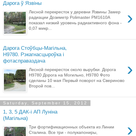
Дарога ў Язвіны
›
Лесной перекресток у деревни Язвины Замер
радиации Дозиметр Polimaster PM1610A
показал низкий уровень радиактивного фона -
0,07 микр...
Дарога Стоўбцы-Магільна,
Н9780. Рэкагнасцыроўка і
фотасправаздача
›
Лесной перекресток около вырубки. Дорога
Н9780 Дорога на Могильно, Н9780 Фото
сделаны 10 мая Первый поворот на Свериново
Второй пов...
Saturday, September 15, 2012
1, 3, 5 ДАК-i АП Лунiна
(Магiльна)
›
Три фортификационных объекта из Линии
Сталина. Все три - полукапониры,