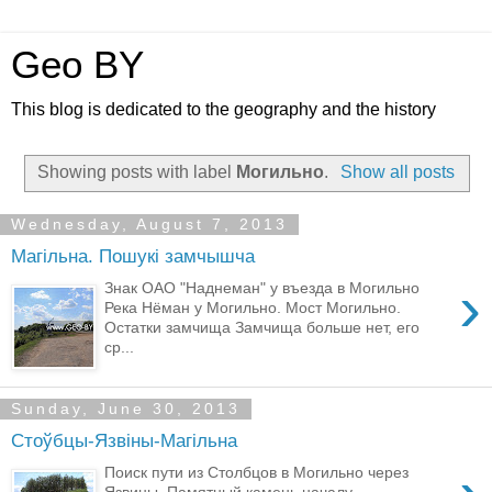
Geo BY
This blog is dedicated to the geography and the history
Showing posts with label
Могильно
.
Show all posts
Wednesday, August 7, 2013
Магільна. Пошукі замчышча
›
Знак ОАО "Наднеман" у въезда в Могильно
Река Нёман у Могильно. Мост Могильно.
Остатки замчища Замчища больше нет, его
ср...
Sunday, June 30, 2013
Стоўбцы-Язвіны-Магільна
Поиск пути из Столбцов в Могильно через
Язвины. Памятный камень началу