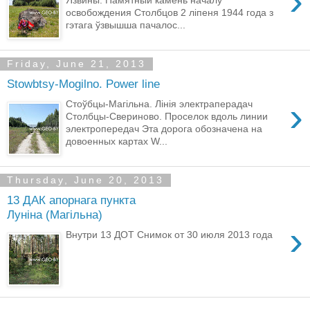
›
освобождения Столбцов 2 ліпеня 1944 года з
гэтага ўзвышша пачалос...
Friday, June 21, 2013
Stowbtsy-Mogilno. Power line
›
Стоўбцы-Магільна. Лінія электраперадач
Столбцы-Свериново. Проселок вдоль линии
электропередач Эта дорога обозначена на
довоенных картах W...
Thursday, June 20, 2013
13 ДАК апорнага пункта
Лунiна (Магільна)
›
Внутри 13 ДОТ Снимок от 30 июля 2013 года