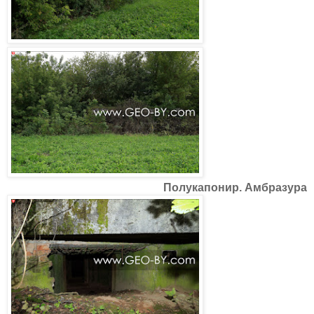
Полукапонир. Амбразура