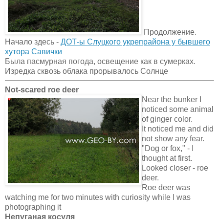
Продолжение.
Начало здесь -
ДОТ-ы Слуцкого укрепрайона у бывшего
хутора Савички
Была пасмурная погода, освещение как в сумерках.
Изредка сквозь облака прорывалось Солнце
Not-scared roe deer
Near the bunker I
noticed some animal
of ginger color.
It noticed me and did
not show any fear.
"Dog or fox," - I
thought at first.
Looked closer - roe
deer.
Roe deer was
watching me for two minutes with curiosity while I was
photographing it
Непуганая косуля