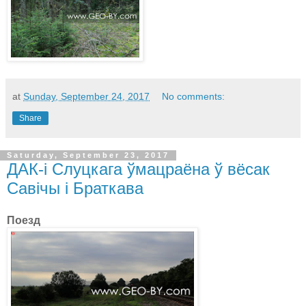
at
Sunday, September 24, 2017
No comments:
Share
Saturday, September 23, 2017
ДАК-i Слуцкага ўмацраёна ў вёсак
Савічы і Браткава
Поезд