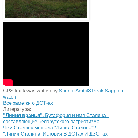
GPS track was written by
Suunto Ambit3 Peak Sapphire
watch
Все заметки о ДОТ-ах
Литература:
"Линия вранья".
Бутафория и имя Сталина -
составляющие белорусского патриотизма
Чем Сталину мешала "Линия Сталина"?
"Линия Сталина. История В ДОТах И ДЗОТах.