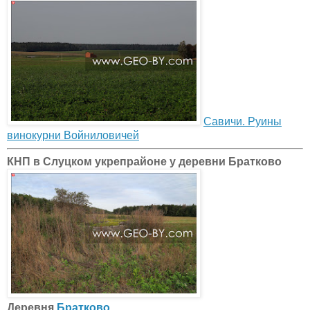
Савичи. Руины
винокурни Войниловичей
КНП в Слуцком укрепрайоне у деревни Братково
Деревня
Братково