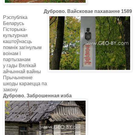
Дуброво. Вайсковае пахаванне 1589
Рэспубліка
Беларусь
Гiсторыка-
культурная
каштоўнасць
помнік загінулым
вoінам і
партызанам
у гады Вялікай
айчыннай вайны
Прычыненне
шкоды караецца па
закону
Дуброво. Заброшенная изба