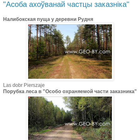
"Асоба ахоўванай частцы заказніка"
Налибокская пуща у деревни Рудня
Las dobr Pierszaje
Порубка леса в "Особо охраняемой части заказника"