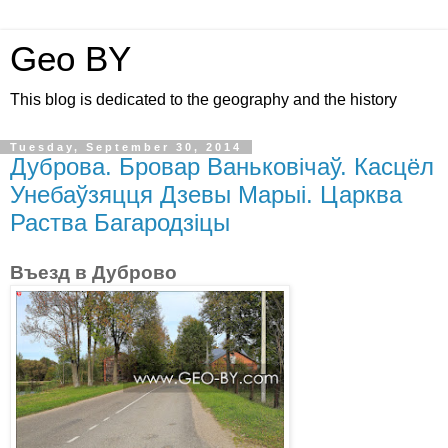
Geo BY
This blog is dedicated to the geography and the history
Tuesday, September 30, 2014
Дуброва. Бровар Ваньковічаў. Касцёл
Унебаўзяцця Дзевы Марыі. Царква
Раства Багародзіцы
Въезд в Дуброво