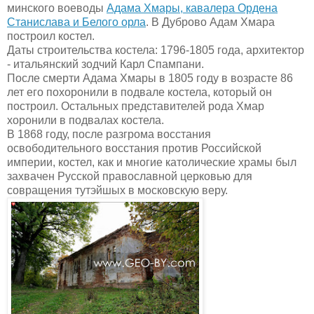
минского воеводы
Адама Хмары, кавалера Ордена
Станислава и Белого орла
. В Дуброво Адам Хмара
построил костел.
Даты строительства костела: 1796-1805 года, архитектор
- итальянский зодчий Карл Спампани.
После смерти Адама Хмары в 1805 году в возрасте 86
лет его похоронили в подвале костела, который он
построил. Остальных представителей рода Хмар
хоронили в подвалах костела.
В 1868 году, после разгрома восстания
освободительного восстания против Российской
империи, костел, как и многие католические храмы был
захвачен Русской православной церковью для
совращения тутэйшых в московскую веру.