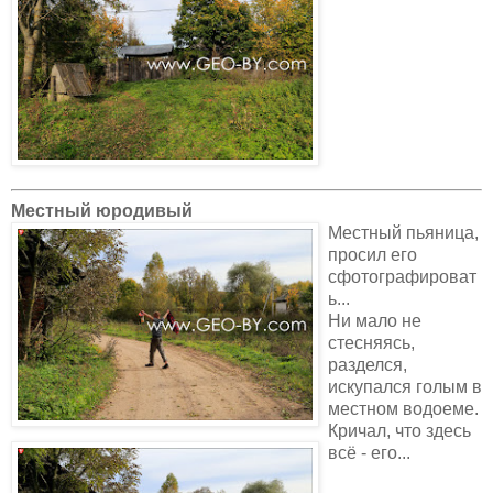
Местный юродивый
Местный пьяница,
просил его
сфотографироват
ь...
Ни мало не
стесняясь,
разделся,
искупался голым в
местном водоеме.
Кричал, что здесь
всё - его...