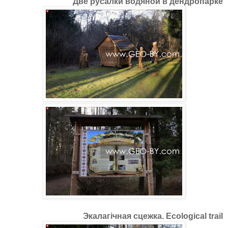
Две русалки водяной в дендропарке
Экалагічная сцежка. Ecological trail