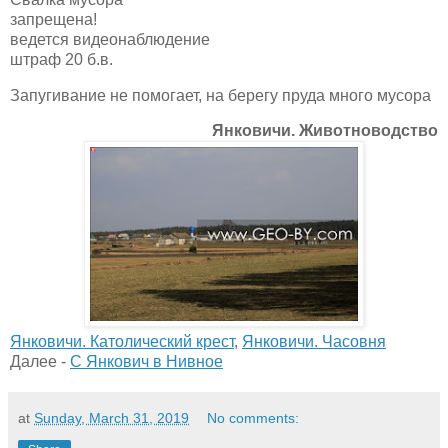
запрещена!
ведется видеонаблюдение
штраф 20 б.в.
Запугивание не помогает, на берегу пруда много мусора
Янковичи. Животноводство
Янковичи. Католический крест
,
Янковичи. Часовня
Далее -
С Янкович в Нивное
at
Sunday, March 31, 2019
No comments: