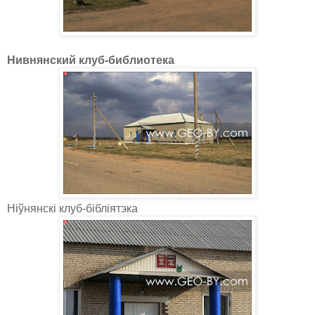
Нивнянский клуб-библиотека
Ніўнянскі клуб-бібліятэка