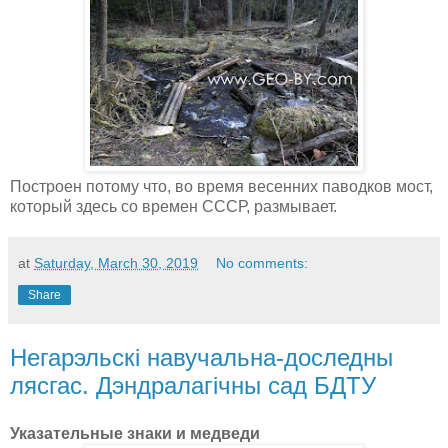
Построен потому что, во время весенних паводков мост,
который здесь со времен СССР, размывает.
at
Saturday, March 30, 2019
No comments:
Share
Негарэльскі навучальна-доследны
лясгас. Дэндралагічны сад БДТУ
Указательные знаки и медведи