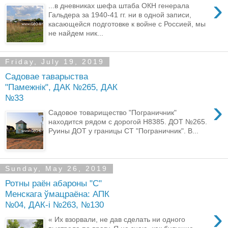
›
...в дневниках шефа штаба ОКН генерала
Гальдера за 1940-41 гг. ни в одной записи,
касающейся подготовке к войне с Россией, мы
не найдем ник...
Friday, July 19, 2019
Садовае таварыства
"Памежнік", ДАК №265, ДАК
№33
›
Садовое товарищество "Пограничник"
находится рядом с дорогой Н8385. ДОТ №265.
Руины ДОТ у границы СТ "Пограничник". В...
Sunday, May 26, 2019
Ротны раён абароны "C"
Менскага ўмацраёна: АПК
№04, ДАК-i №263, №130
›
« Их взорвали, не дав сделать ни одного