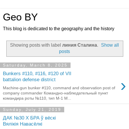
Geo BY
This blog is dedicated to the geography and the history
Showing posts with label
линия Сталина
.
Show all
posts
Saturday, March 8, 2025
Bunkers #110, #116, #120 of VII
›
battalion defense district
Machine-gun bunker #110, command and observation post of
company commander Командно-наблюдательный пункт
командира роты №110, тип М-1 M...
Sunday, July 21, 2019
ДАК №30 X БРА ў вёскі
Вялікія Навасёлкі