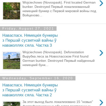
›
Wojciechowo (Novospask). First located German
bunker. Destroyed Первый локализованный
немецкий бункер с Первой мировой войны под
Войцехово...
Friday, August 27, 2021
Наваспаск. Нямецкія бункеры
з Першай сусветнай вайны ў
наваколлях сяла. Частка 3
›
Wojciechowo (Novospask). Deforestation
Вырубка леса за Новоспасском First found
German bunker. Destroyed Первый найденный
немецкий бунк...
Wednesday, September 16, 2020
Наваспаск. Нямецкія бункеры
з Першай сусветнай вайны ў
наваколлях сяла. Частка 2
›
За этот выход было локализовано 15 "новых"