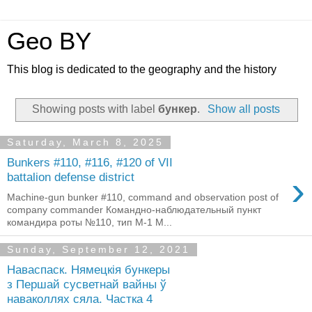
Geo BY
This blog is dedicated to the geography and the history
Showing posts with label
бункер
.
Show all posts
Saturday, March 8, 2025
Bunkers #110, #116, #120 of VII
›
battalion defense district
Machine-gun bunker #110, command and observation post of
company commander Командно-наблюдательный пункт
командира роты №110, тип М-1 M...
Sunday, September 12, 2021
Наваспаск. Нямецкія бункеры
з Першай сусветнай вайны ў
наваколлях сяла. Частка 4