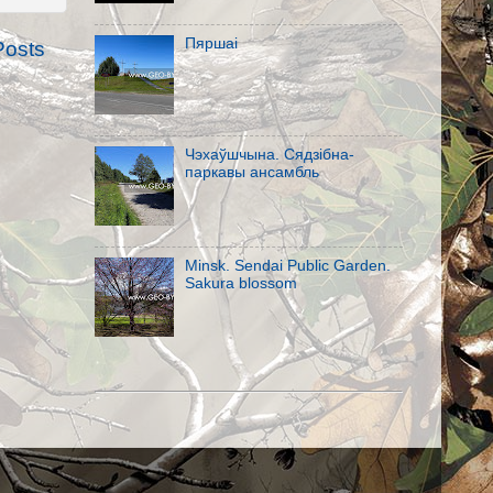
Пяршаi
Posts
Чэхаўшчына. Сядзібна-
паркавы ансамбль
Minsk. Sendai Public Garden.
Sakura blossom