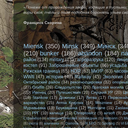
«Понеже от прирождения звери, ходящие в пустыни, 
виры своя; пчёлы и тым подобная боронять ульев св
Франциск Скорина
Miensk
(350)
Minsk
(349)
Минск
(34
(210)
bunker
(186)
abandon
(184)
na
район
(134)
military
(131)
агроразруха
(120)
лини
костел
(91)
Заброшенные объекты
(86)
усадьба
Рижская граница
(65)
HDR
(63)
МиУР
(63)
часов
WWII
(47)
история
(47)
Railway
(45)
Экология
(
Октябрьский район
(34)
рекогносцировка
(32)
опорный
(27)
Graffiti
(26)
Следопытство
(26)
братская могила
(
(20)
Ивенец
(20)
Путешествия
(20)
Слуцкий УР
(20)
Це
(18)
Stankow
(17)
Дожинки
(17)
Литва
(17)
Первомай
варварство
(15)
Armia Krajowa
(14)
Wiszniew
(14)
А
Муравьевка
(13)
Брукаванка
(12)
Hurricane
(11)
Zasla
(10)
РРГ
(10)
капище
(10)
Chreptowicz
(9)
airsoft
(9)
Дз
Страйкбол
(8)
коммунистический заповедник
(8)
Hermann
(7)
Mi
(6)
охота
(6)
язычники
(6)
Dainova
(5)
IX БРО
(5)
Spotting
(5)
VI 