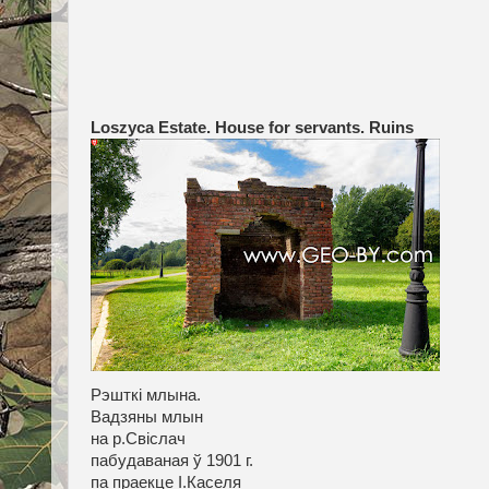
Loszyca Estate. House for servants. Ruins
Рэшткі млына.
Вадзяны млын
на р.Свіслач
пабудаваная ў 1901 г.
па праекце І.Каселя