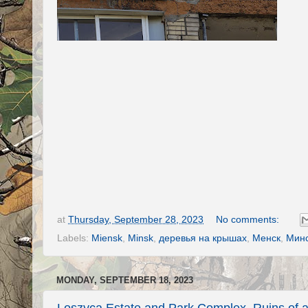
at
Thursday, September 28, 2023
No comments:
Labels:
Miensk
,
Minsk
,
деревья на крышах
,
Менск
,
Мин
MONDAY, SEPTEMBER 18, 2023
Loszyca Estate and Park Complex. Ruins of a 