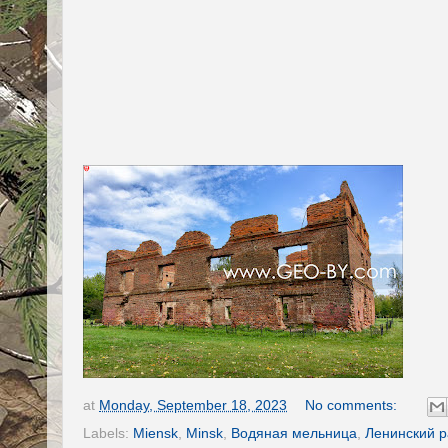
at
Monday, September 18, 2023
No comments:
Labels:
Miensk
,
Minsk
,
Водяная мельница
,
Ленинский 