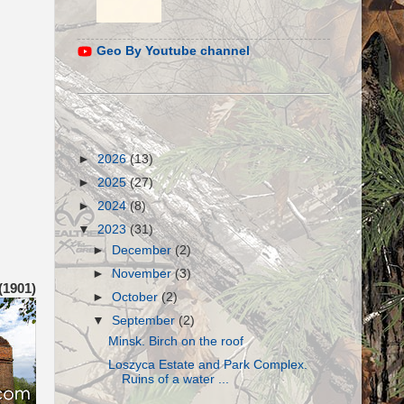
Geo By Youtube channel
►
2026
(13)
►
2025
(27)
►
2024
(8)
▼
2023
(31)
►
December
(2)
►
November
(3)
(1901)
►
October
(2)
▼
September
(2)
Minsk. Birch on the roof
Loszyca Estate and Park Complex.
Ruins of a water ...