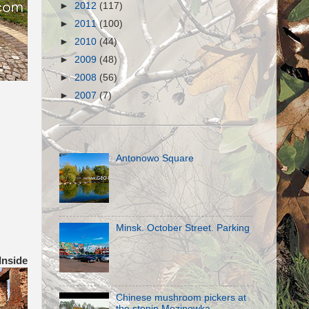
►
2012
(117)
►
2011
(100)
►
2010
(44)
►
2009
(48)
►
2008
(56)
►
2007
(7)
Antonowo Square
Minsk. October Street. Parking
Inside
Chinese mushroom pickers at
the stopin Mezinowka