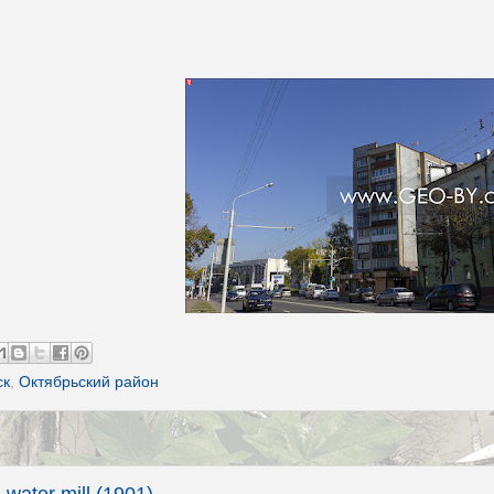
ск
,
Октябрьский район
water mill (1901)