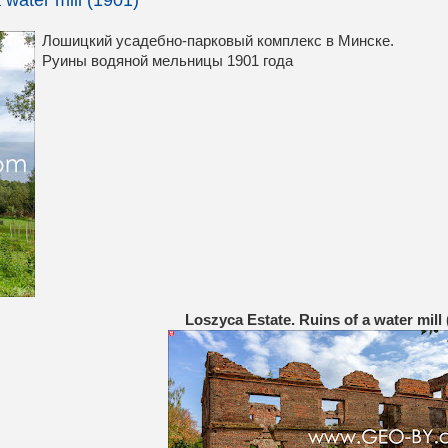
Лошицкий усадебно-парковый комплекс в Минске.
Руины водяной мельницы 1901 года
Loszyca Estate. Ruins of a water mill 