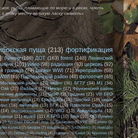
своя; рыбы, плавающие по морю и в реках, чують
зе, к тому месту великую ласку имають»
ибокская пуща
(213)
фортификация
)
бункер
(168)
ДОТ
(163)
forest
(148)
Ленинский
лыбіня
(101)
video
(98)
радиация
(93)
церковь
(92)
я граница
(74)
bunker WWI
(71)
Укрепрайон
(68)
WWI
(49)
Партизанский район
(48)
фотоотчет
(48)
Московский район
(37)
видео
(36)
БГТУ
(34)
М1
(34)
Oak
(27)
Radziwill
(27)
Неман
(27)
Фрунзенский район
ческие документы
(21)
СлУР
(21)
родник
(21)
VIII БРО
яная мельница
(18)
Граффити
(18)
Чапский
(18)
замок
олас
(16)
wikimapia
(15)
БГУ
(15)
Наполеон Орда
(15)
(14)
скотомогильник
(14)
WIG
(13)
Агроусадьба
(13)
родище
(11)
музей
(11)
X БРО
(10)
fake
(10)
ОП Лунино
)
25 Арсенал РВСН
(8)
map
(8)
Ванькович
(8)
РРЕ
(8)
Сапеги
(8)
лях Коласа
(7)
биофак
(7)
кладбище
(7)
Tyszkiewicz
(6)
Новодел
скит
(5)
Odrowąż
(4)
roofing
(4)
Гедимин
(4)
Клецк
(4)
Крылово
(4)