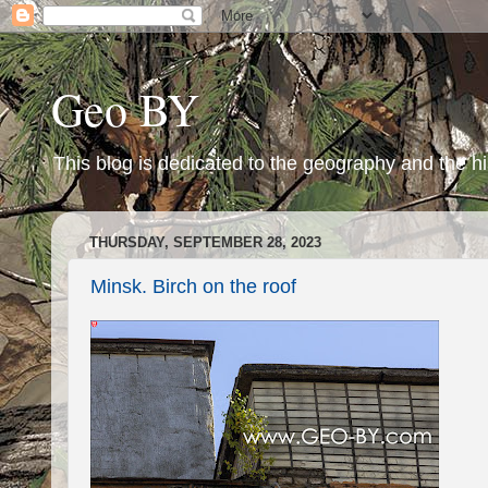
Geo BY
This blog is dedicated to the geography and the hi
THURSDAY, SEPTEMBER 28, 2023
Minsk. Birch on the roof