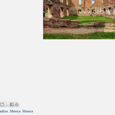
район
,
Менск
,
Минск