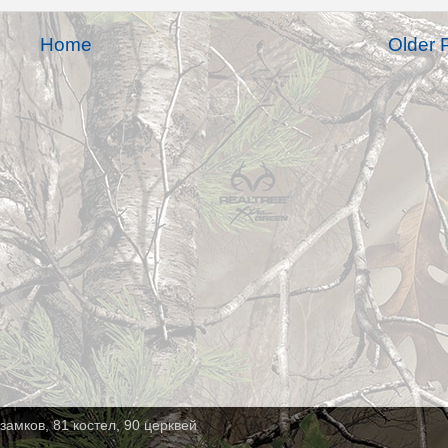
Home
Older 
замков, 81 костел, 90 церквей