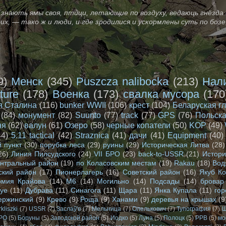
знають ямы своя, птици, летающие по воздуху, ведаюць гнёзда 
оих, — тако ж и люди, и где зродилися и ускормлены суть по бо
9)
Менск
(345)
Puszcza nalibocka
(213)
Нал
ture
(178)
Военка
(173)
свалка мусора
(170
я Сталина
(116)
bunker WWII
(106)
крест
(104)
Беларуская г
(84)
монумент
(82)
Suunto
(77)
track
(77)
GPS
(76)
Польска
ня
(62)
валун
(61)
Озеро
(58)
черные копатели
(50)
KOP
(49)
44)
5.11 tactical
(42)
Straznica
(41)
дачи
(41)
Equipment
(40)
 пункт
(30)
порубка леса
(29)
руины
(29)
Историческая Литва
(28)
26)
Линия Пилсудского
(24)
VII БРО
(23)
back-to-USSR
(21)
Истори
нтральный район
(19)
по Коласовским местам
(19)
Rakau
(18)
Вод
ский район
(17)
Пионерлагерь
(16)
Советский район
(16)
Якуб К
рмия Крайова
(14)
М6
(14)
Могильно
(14)
Подсады
(14)
бровар
wye
(11)
Дубрава
(11)
Синагога
(11)
Щара
(11)
Янка Купала
(11)
го
ержинский
(9)
Крево
(9)
Роща
(9)
Ханами
(9)
деревья на крышах
(9
rkliszki
(7)
USSR
(7)
Заслаў'e
(7)
Мельница
(7)
Олелькович
(7)
Тупография
(7)
Ш
БРО
(5)
Боруны
(5)
Заводской район
(5)
Иодко
(5)
Луна
(5)
Полоцк
(5)
РРВ
(5)
мо