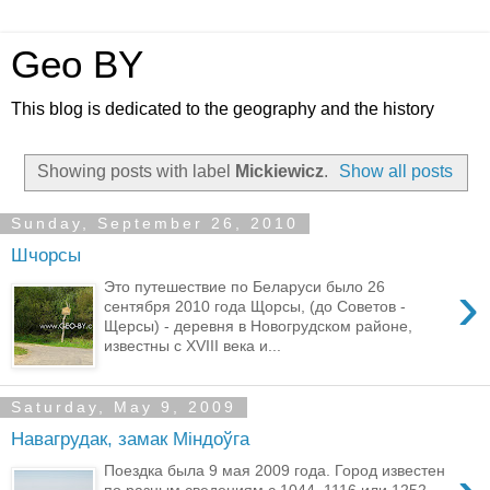
Geo BY
This blog is dedicated to the geography and the history
Showing posts with label
Mickiewicz
.
Show all posts
Sunday, September 26, 2010
Шчорсы
›
Это путешествие по Беларуси было 26
сентября 2010 года Щорсы, (до Советов -
Щерсы) - деревня в Новогрудском районе,
известны с XVIII века и...
Saturday, May 9, 2009
Навагрудак, замак Міндоўга
Поездка была 9 мая 2009 года. Город известен
по разным сведениям с 1044, 1116 или 1252