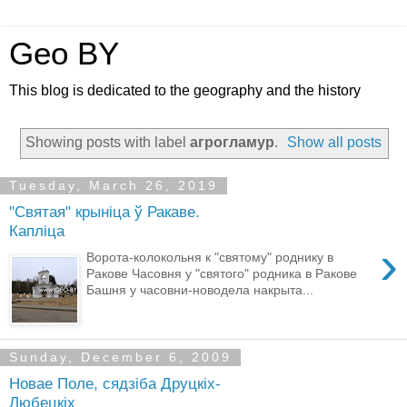
Geo BY
This blog is dedicated to the geography and the history
Showing posts with label
агрогламур
.
Show all posts
Tuesday, March 26, 2019
"Святая" крыніца ў Ракаве.
Каплiца
›
Ворота-колокольня к "святому" роднику в
Ракове Часовня у "святого" родника в Ракове
Башня у часовни-новодела накрыта...
Sunday, December 6, 2009
Новае Поле, сядзіба Друцкіх-
Любецкіх