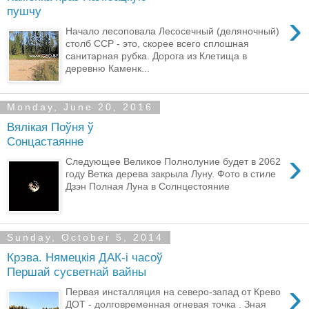
пушчу
›
Начало лесоповала Лесосечный (деляночный)
столб ССР - это, скорее всего сплошная
санитарная рубка. Дорога из Клетища в
деревню Каменк...
Monday, June 20, 2016
Вялікая Поўня ў
Сонцастаянне
›
Следующее Великое Полнолуние будет в 2062
году Ветка дерева закрыла Луну. Фото в стиле
Дзэн Полная Луна в Солнцестояние
Sunday, October 5, 2014
Крэва. Нямецкія ДАК-і часоў
Першай сусветнай вайны
›
Первая инсталляция на северо-запад от Крево
ДОТ - долговременная огневая точка . Зная