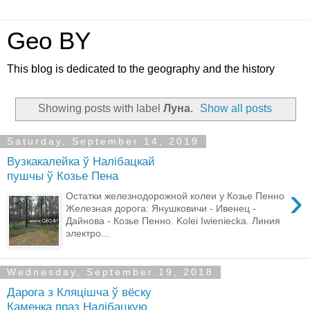
Geo BY
This blog is dedicated to the geography and the history
Showing posts with label
Луна
.
Show all posts
Saturday, September 14, 2019
Вузкакалейка ў Налібацкай
пушчы ў Козье Пена
›
Остатки железнодорожной колеи у Козье Пенно
Железная дорога: Янушковичи - Ивенец -
Дайнова - Козье Пенно. Kolei Iwieniecka. Линия
электро...
Wednesday, September 19, 2018
Дарога з Кляцішча ў вёску
Каменка праз Налібацкую