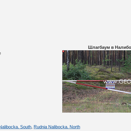
Шлагбаум в Налибо
е
Nalibocka. South
,
Rudnia Nalibocka. North