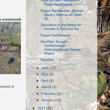
Гара Носава і наваколлі
Рудні Налібацкай
Рудня Налібацкая. Дубовы
крыж у памяць аб Арміі
Кр...
 копателей
Jerusalem in the forest for
tourists in Puszcza Na...
Рудня Налібацкая
Налібакі. Касцёл
Унебаўзяцця
Найсвяцейшай Панны
Марыі
Налібакі
►
June
(16)
►
May
(5)
►
April
(4)
asement of
►
March
(3)
►
February
(2)
►
January
(14)
►
2017
(82)