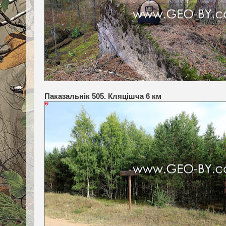
Паказальнік 505. Кляцішча 6 км