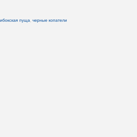
ибокская пуща
,
черные копатели