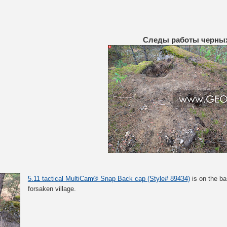
Следы работы черных
5.11 tactical MultiCam® Snap Back cap (Style# 89434)
is on the b
forsaken village.