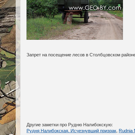
Запрет на посещение лесов в Столбцовском район
Другие заметки про Рудню Налибокскую:
Рудня Налибокская. Исчезнувший призрак
,
Rudnia 