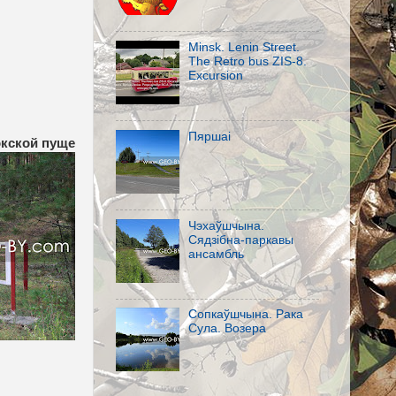
Minsk. Lenin Street.
The Retro bus ZIS-8.
Excursion
Пяршаi
кской пуще
Чэхаўшчына.
Сядзібна-паркавы
ансамбль
Сопкаўшчына. Рака
Сула. Возера