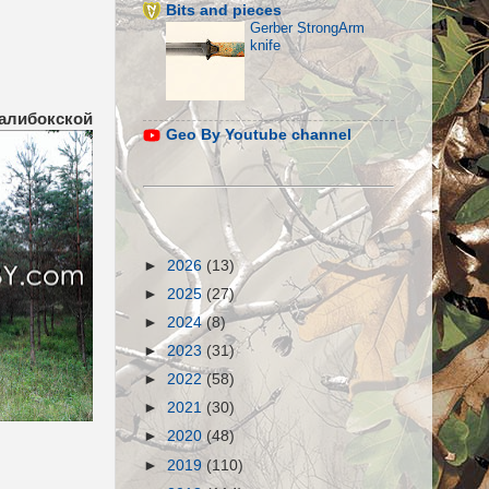
Bits and pieces
Gerber StrongArm
knife
Налибокской
Geo By Youtube channel
►
2026
(13)
►
2025
(27)
►
2024
(8)
►
2023
(31)
►
2022
(58)
►
2021
(30)
►
2020
(48)
►
2019
(110)