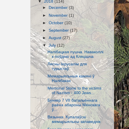
▼
2018
(114)
►
December
(3)
►
November
(1)
►
October
(10)
►
September
(17)
►
August
(27)
▼
July
(12)
Налібацкая пушча. Наваколлі
к поўдню ад Кляцішча
Лясны Іерусалім для
турыстаў
Мемарыяльныя камяні ў
Налібаках
Memorial Stone to the victims
of Nazism - 400 Jews...
Бункер 7 VII батальённага
раёна абароны Менскага
ў...
Вязынка. Купалаўскі
мемарыяльны запаведнік