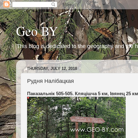
Geo BY
This blog is dedicated to the geography and the h
THURSDAY, JULY 12, 2018
Рудня Налібацкая
Паказальнік 505-505. Кляцішча 5 км, Івянец 25 км