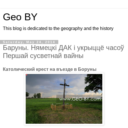
Geo BY
This blog is dedicated to the geography and the history
Saturday, May 24, 2014
Баруны. Нямецкі ДАК і укрыццё часоў
Першай сусветнай вайны
Католический крест на въезде в Боруны