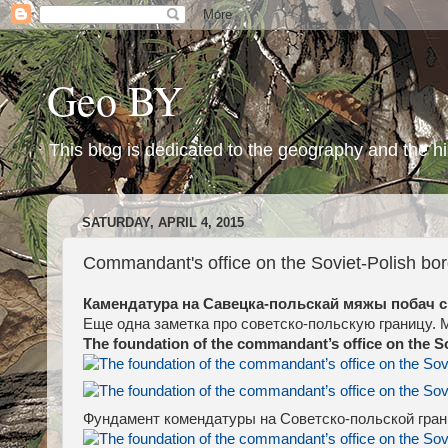
Geo BY
This blog is dedicated to the geography and the hi
SATURDAY, APRIL 4, 2015
Commandant's office on the Soviet-Polish bor
Камендатура на Савецка-польскай мяжы побач с
Еще одна заметка про советско-польскую границу.
The foundation of the commandant’s office on the S
Фундамент комендатуры на Советско-польской гра