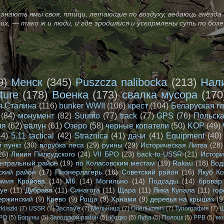
знають ямы своя, птици, летающие по воздуху, ведаюць гнёзда 
оих, — тако ж и люди, и где зродилися и ускормлены суть по бо
9)
Менск
(345)
Puszcza nalibocka
(213)
Нал
ture
(178)
Военка
(173)
свалка мусора
(170
я Сталина
(116)
bunker WWII
(106)
крест
(104)
Беларуская г
(84)
монумент
(82)
Suunto
(77)
track
(77)
GPS
(76)
Польска
ня
(62)
валун
(61)
Озеро
(58)
черные копатели
(50)
KOP
(49)
44)
5.11 tactical
(42)
Straznica
(41)
дачи
(41)
Equipment
(40)
 пункт
(30)
порубка леса
(29)
руины
(29)
Историческая Литва
(28)
26)
Линия Пилсудского
(24)
VII БРО
(23)
back-to-USSR
(21)
Истори
нтральный район
(19)
по Коласовским местам
(19)
Rakau
(18)
Вод
ский район
(17)
Пионерлагерь
(16)
Советский район
(16)
Якуб К
рмия Крайова
(14)
М6
(14)
Могильно
(14)
Подсады
(14)
бровар
wye
(11)
Дубрава
(11)
Синагога
(11)
Щара
(11)
Янка Купала
(11)
го
ержинский
(9)
Крево
(9)
Роща
(9)
Ханами
(9)
деревья на крышах
(9
rkliszki
(7)
USSR
(7)
Заслаў'e
(7)
Мельница
(7)
Олелькович
(7)
Тупография
(7)
Ш
БРО
(5)
Боруны
(5)
Заводской район
(5)
Иодко
(5)
Луна
(5)
Полоцк
(5)
РРВ
(5)
мо