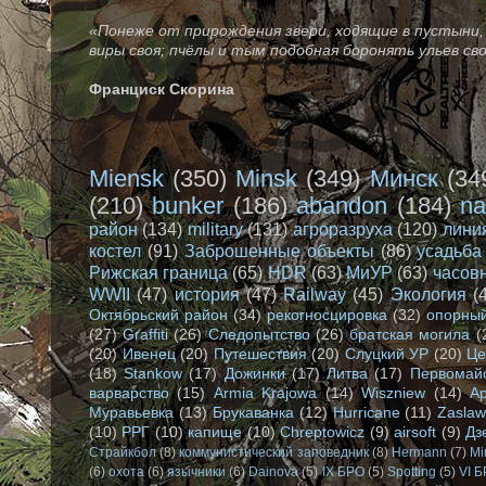
«Понеже от прирождения звери, ходящие в пустыни, 
виры своя; пчёлы и тым подобная боронять ульев св
Франциск Скорина
Miensk
(350)
Minsk
(349)
Минск
(34
(210)
bunker
(186)
abandon
(184)
na
район
(134)
military
(131)
агроразруха
(120)
лини
костел
(91)
Заброшенные объекты
(86)
усадьба
Рижская граница
(65)
HDR
(63)
МиУР
(63)
часов
WWII
(47)
история
(47)
Railway
(45)
Экология
(
Октябрьский район
(34)
рекогносцировка
(32)
опорный
(27)
Graffiti
(26)
Следопытство
(26)
братская могила
(
(20)
Ивенец
(20)
Путешествия
(20)
Слуцкий УР
(20)
Це
(18)
Stankow
(17)
Дожинки
(17)
Литва
(17)
Первомай
варварство
(15)
Armia Krajowa
(14)
Wiszniew
(14)
А
Муравьевка
(13)
Брукаванка
(12)
Hurricane
(11)
Zasla
(10)
РРГ
(10)
капище
(10)
Chreptowicz
(9)
airsoft
(9)
Дз
Страйкбол
(8)
коммунистический заповедник
(8)
Hermann
(7)
Mi
(6)
охота
(6)
язычники
(6)
Dainova
(5)
IX БРО
(5)
Spotting
(5)
VI 