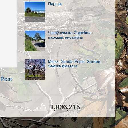
Пяршаi
Чэхаўшчына. Сядзібна-
паркавы ансамбль
Minsk. Sendai Public Garden.
Sakura blossom
 Post
1,836,215