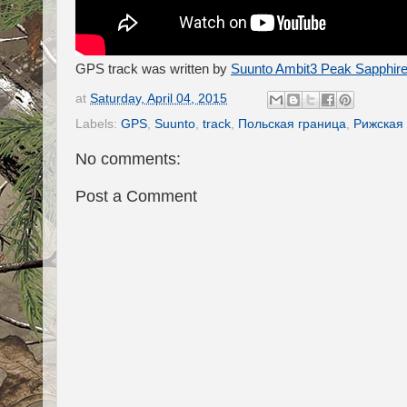
GPS track was written by
Suunto Ambit3 Peak Sapphir
at
Saturday, April 04, 2015
Labels:
GPS
,
Suunto
,
track
,
Польская граница
,
Рижская
No comments:
Post a Comment