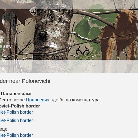
story
der near Polonevichi
 Паланевiчамi.
 Место возле
Полоневич
, где была комендатура.
oviet-Polish border
нице