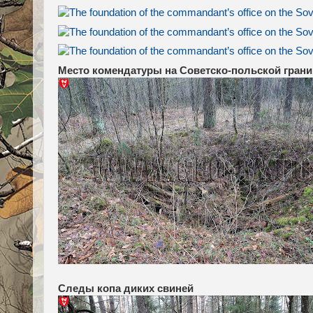
Место комендатуры на Советско-польской гран
Следы копа диких свиней