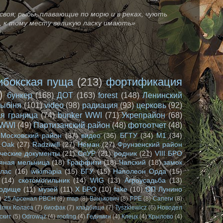
своя; рыбы, плавающие по морю и в реках, чують
зе, к тому месту великую ласку имають»
ибокская пуща
(213)
фортификация
)
бункер
(168)
ДОТ
(163)
forest
(148)
Ленинский
лыбіня
(101)
video
(98)
радиация
(93)
церковь
(92)
я граница
(74)
bunker WWI
(71)
Укрепрайон
(68)
WWI
(49)
Партизанский район
(48)
фотоотчет
(48)
Московский район
(37)
видео
(36)
БГТУ
(34)
М1
(34)
Oak
(27)
Radziwill
(27)
Неман
(27)
Фрунзенский район
ческие документы
(21)
СлУР
(21)
родник
(21)
VIII БРО
яная мельница
(18)
Граффити
(18)
Чапский
(18)
замок
олас
(16)
wikimapia
(15)
БГУ
(15)
Наполеон Орда
(15)
(14)
скотомогильник
(14)
WIG
(13)
Агроусадьба
(13)
родище
(11)
музей
(11)
X БРО
(10)
fake
(10)
ОП Лунино
)
25 Арсенал РВСН
(8)
map
(8)
Ванькович
(8)
РРЕ
(8)
Сапеги
(8)
лях Коласа
(7)
биофак
(7)
кладбище
(7)
Tyszkiewicz
(6)
Новодел
скит
(5)
Odrowąż
(4)
roofing
(4)
Гедимин
(4)
Клецк
(4)
Крылово
(4)