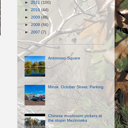
►
2011
(100)
►
2010
(44)
►
2009
(48)
►
2008
(56)
►
2007
(7)
Antonowo Square
Minsk. October Street. Parking
Chinese mushroom pickers at
the stopin Mezinowka