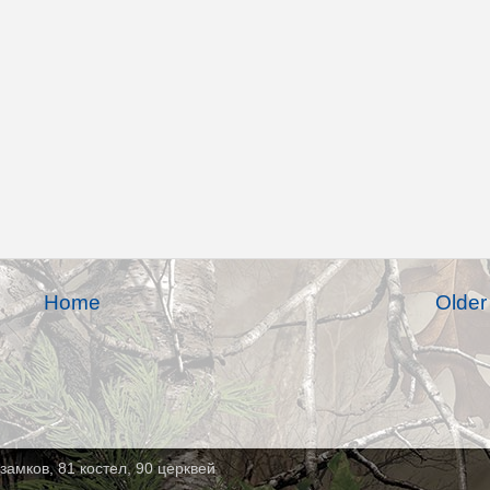
Home
Older
замков, 81 костел, 90 церквей