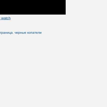
e watch
 граница
,
черные копатели