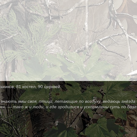
замков, 81 костел, 90 церквей
знають ямы своя, птици, летающие по воздуху, ведаюць гнёзда 
оих, — тако ж и люди, и где зродилися и ускормлены суть по бо