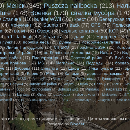
9)
Менск
(345)
Puszcza nalibocka
(213)
Нал
ture
(178)
Военка
(173)
свалка мусора
(170
я Сталина
(116)
bunker WWII
(106)
крест
(104)
Беларуская г
(84)
монумент
(82)
Suunto
(77)
track
(77)
GPS
(76)
Польска
ня
(62)
валун
(61)
Озеро
(58)
черные копатели
(50)
KOP
(49)
44)
5.11 tactical
(42)
Straznica
(41)
дачи
(41)
Equipment
(40)
 пункт
(30)
порубка леса
(29)
руины
(29)
Историческая Литва
(28)
26)
Линия Пилсудского
(24)
VII БРО
(23)
back-to-USSR
(21)
Истори
нтральный район
(19)
по Коласовским местам
(19)
Rakau
(18)
Вод
ский район
(17)
Пионерлагерь
(16)
Советский район
(16)
Якуб К
рмия Крайова
(14)
М6
(14)
Могильно
(14)
Подсады
(14)
бровар
wye
(11)
Дубрава
(11)
Синагога
(11)
Щара
(11)
Янка Купала
(11)
го
ержинский
(9)
Крево
(9)
Роща
(9)
Ханами
(9)
деревья на крышах
(9
rkliszki
(7)
USSR
(7)
Заслаў'e
(7)
Мельница
(7)
Олелькович
(7)
Тупография
(7)
Ш
БРО
(5)
Боруны
(5)
Заводской район
(5)
Иодко
(5)
Луна
(5)
Полоцк
(5)
РРВ
(5)
мо
камень
(4)
сбор
(4)
философия
(4)
Bohuszewicz
(3)
Mindaug
(3)
Paparazzi
(3)
краина
(3)
Цанава
(3)
Юмор
(3)
радиофак
(3)
фотоохота
(3)
Mickiewicz
(2)
S.T.
ловский
(2)
Р44
(2)
Совинформбюро
(2)
ЧЗО
(2)
агрогламур
(2)
Guagnini
(1)
Kościusz
фото и тексты, кроме цитируемых, защищены. Цитаты защищены пр
. Powered by
Blogger
.