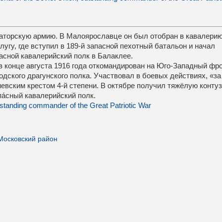
ераторскую армию. В Малоярославце он был отобран в кавалерию
лугу, где вступил в 189-й запасной пехотный батальон и начал
пасной кавалерийский полк в Балаклее.
в конце августа 1916 года откомандирован на Юго-Западный фро
дского драгунского полка. Участвовал в боевых действиях, «за
иевским крестом 4-й степени. В октябре получил тяжёлую конту
а́сный кавалерийский полк.
Московский район