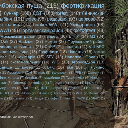
ибокская пуща
(213)
фортификация
)
бункер
(168)
ДОТ
(163)
forest
(148)
Ленинский
лыбіня
(101)
video
(98)
радиация
(93)
церковь
(92)
я граница
(74)
bunker WWI
(71)
Укрепрайон
(68)
WWI
(49)
Партизанский район
(48)
фотоотчет
(48)
Московский район
(37)
видео
(36)
БГТУ
(34)
М1
(34)
Oak
(27)
Radziwill
(27)
Неман
(27)
Фрунзенский район
ческие документы
(21)
СлУР
(21)
родник
(21)
VIII БРО
яная мельница
(18)
Граффити
(18)
Чапский
(18)
замок
олас
(16)
wikimapia
(15)
БГУ
(15)
Наполеон Орда
(15)
(14)
скотомогильник
(14)
WIG
(13)
Агроусадьба
(13)
родище
(11)
музей
(11)
X БРО
(10)
fake
(10)
ОП Лунино
)
25 Арсенал РВСН
(8)
map
(8)
Ванькович
(8)
РРЕ
(8)
Сапеги
(8)
лях Коласа
(7)
биофак
(7)
кладбище
(7)
Tyszkiewicz
(6)
Новодел
скит
(5)
Odrowąż
(4)
roofing
(4)
Гедимин
(4)
Клецк
(4)
Крылово
(4)
Богушевич
(3)
Витовт
(3)
ДОТ-призрак
(3)
Дзукия
(3)
Иешива
(3)
A.L.K.E.R.
(2)
Velcom
(2)
folklore
(2)
Арсенал
(2)
БОМЖ
(2)
Вильно
(2)
ko
(1)
Екатерина II
(1)
Жмудь
(1)
Кафе
(1)
Киев
(1)
ПоУР
(1)
УР-61
(1)
авами их авторов