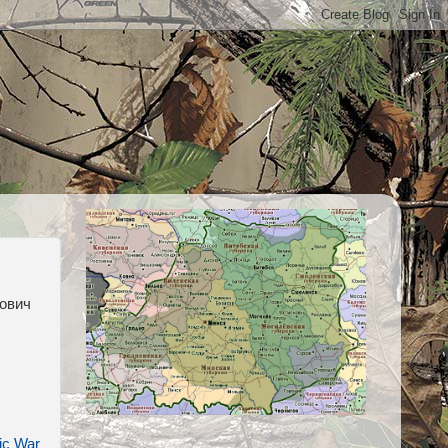
нович