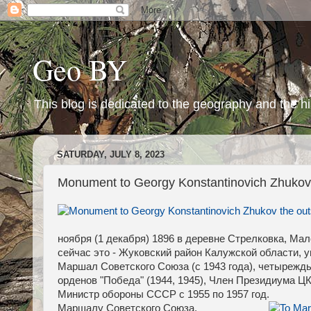
Geo BY
This blog is dedicated to the geography and the hi
SATURDAY, JULY 8, 2023
Monument to Georgy Konstantinovich Zhukov 
ноября (1 декабря) 1896 в деревне Стрелковка, Ма
сейчас это - Жуковский район Калужской области, 
Маршал Советского Союза (с 1943 года), четырежды 
орденов "Победа" (1944, 1945), Член Президиума ЦК
Министр обороны СССР с 1955 по 1957 год.
Маршалу Советского Союза,