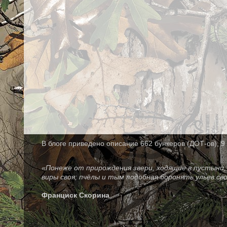
В блоге приведено описание 662 бункеров (ДОТ-ов), 9 
«Понеже от прирождения звери, ходящие в пустыни, 
виры своя; пчёлы и тым подобная боронять ульев св
Франциск Скорина