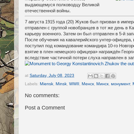
выдающемуся полководцу Великой
отечественной войны.
7 августа 1915 года (20) Жуков был призван в имп
отправлен с группой новобранцев в тот же день в Ка
карьеру военного. Затем он был отправлен в 5-й за
После обучения на кавалерийского унтер-офицера, 
поступил под командование командира 10-го Новгоро
взятие в плен немецкого офицера» награждён Георг
вследствие частичной потери слуха направлен в зап
at
Saturday, July 08, 2023
Labels:
Miensk
,
Minsk
,
WWII
,
Менск
,
Минск
,
монумент
,
No comments:
Post a Comment