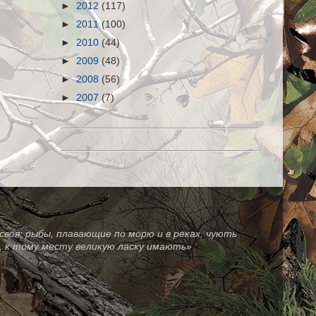
►
2012
(117)
►
2011
(100)
►
2010
(44)
►
2009
(48)
►
2008
(56)
►
2007
(7)
своя; рыбы, плавающие по морю и в реках, чують
зе, к тому месту великую ласку имають»