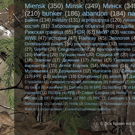
Miensk
(350)
Minsk
(349)
Минск
(34
(210)
bunker
(186)
abandon
(184)
na
район
(134)
military
(131)
агроразруха
(120)
лини
костел
(91)
Заброшенные объекты
(86)
усадьба
Рижская граница
(65)
HDR
(63)
МиУР
(63)
часов
WWII
(47)
история
(47)
Railway
(45)
Экология
(
Октябрьский район
(34)
рекогносцировка
(32)
опорный
(27)
Graffiti
(26)
Следопытство
(26)
братская могила
(
(20)
Ивенец
(20)
Путешествия
(20)
Слуцкий УР
(20)
Це
(18)
Stankow
(17)
Дожинки
(17)
Литва
(17)
Первомай
варварство
(15)
Armia Krajowa
(14)
Wiszniew
(14)
А
Муравьевка
(13)
Брукаванка
(12)
Hurricane
(11)
Zasla
(10)
РРГ
(10)
капище
(10)
Chreptowicz
(9)
airsoft
(9)
Дз
Страйкбол
(8)
коммунистический заповедник
(8)
Hermann
(7)
Mi
(6)
охота
(6)
язычники
(6)
Dainova
(5)
IX БРО
(5)
Spotting
(5)
VI 
Наркевич
(4)
Несвиж
(4)
РРД
(4)
София Слуцкая
(4)
Чайка
(4)
Москва
(3)
ОП Полоневичи
(3)
Р65
(3)
РРС
(3)
Сангушко
(3)
У
Войнилович
(2)
Застава
(2)
НИАБ
(2)
Ольгерд
(2)
Публикации
(2)
Пус
Ягайло
(1)
агрогорожане
(1)
рекогносцировкаСтрайкбол
(1)
© Все права на 