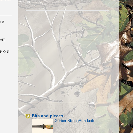
 и
нт,
зию и
Bits and pieces
Gerber StrongArm knife