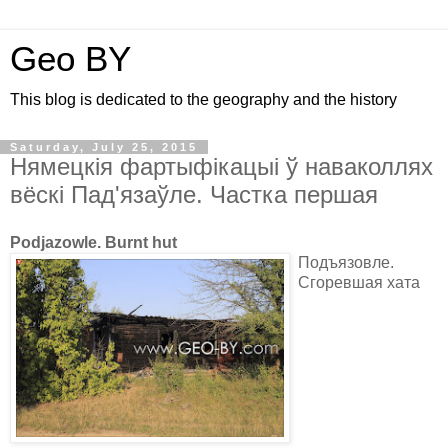
Geo BY
This blog is dedicated to the geography and the history
Saturday, July 25, 2015
Нямецкія фартыфікацыі ў наваколлях
вёскі Пад'язаўле. Частка першая
Podjazowle. Burnt hut
Подъязовле.
Сгоревшая хата