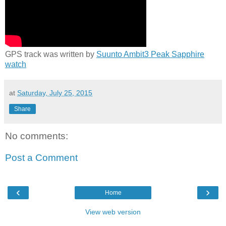
GPS track was written by
Suunto Ambit3 Peak Sapphire
watch
at
Saturday, July 25, 2015
Share
No comments:
Post a Comment
‹
›
Home
View web version