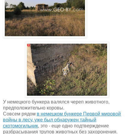
У немецкого бункера валялся череп животного,
предположительно коровы.
Совсем рядом
в немецком бункере Первой мировой
войны в лесу, уже был обнаружен тайный
скотомогильник
, это - еще одно подтверждение
разбрасывания трупов животных без захоронения.