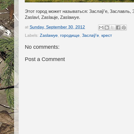
Этот город может называться: Заслаў'е, Заславль, За
Zaslavl, Zaslauje, Zaslawye.
at
Sunday, September 30, 2012
Labels:
Zaslawye
,
городище
,
Заслаў'e
,
крест
No comments:
Post a Comment