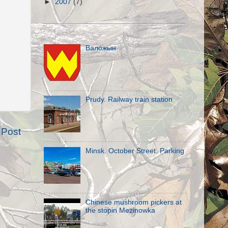
►
2007
(7)
Валожын
Prudy. Railway train station
 Post
Minsk. October Street. Parking
Chinese mushroom pickers at
the stopin Mezinowka