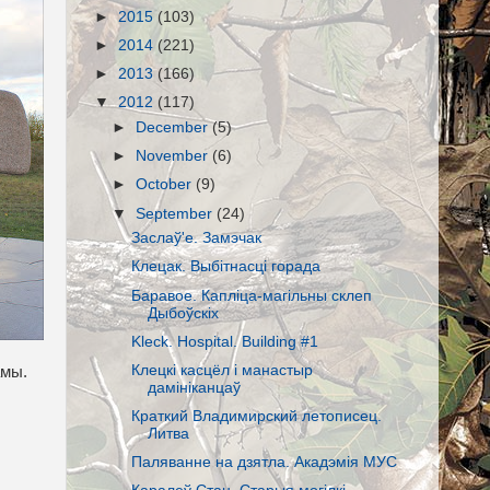
►
2015
(103)
►
2014
(221)
►
2013
(166)
▼
2012
(117)
►
December
(5)
►
November
(6)
►
October
(9)
▼
September
(24)
Заслаў'е. Замэчак
Клецак. Выбітнасці горада
Баравое. Капліца-магільны склеп
Дыбоўскіх
Kleck. Hospital. Building #1
Клецкі касцёл і манастыр
амы.
дамініканцаў
Краткий Владимирский летописец.
Литва
Паляванне на дзятла. Акадэмія МУС