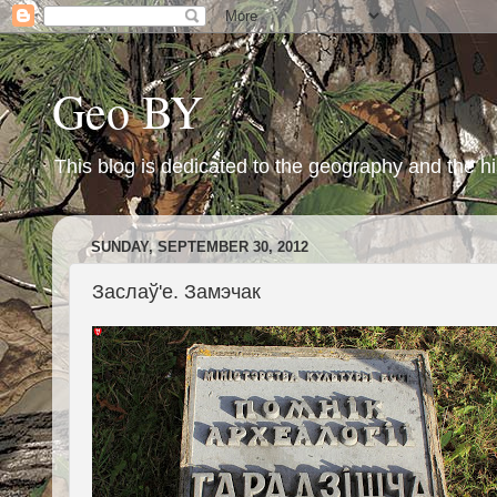
Geo BY
This blog is dedicated to the geography and the hi
SUNDAY, SEPTEMBER 30, 2012
Заслаў'е. Замэчак