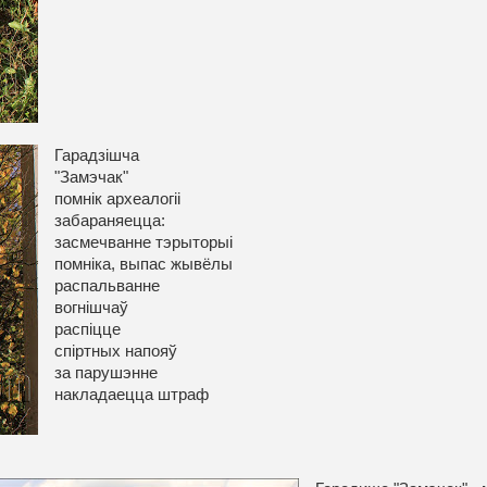
Гарадзішча
"Замэчак"
помнік археалогіі
забараняецца:
засмечванне тэрыторыі
помніка, выпас жывёлы
распальванне
вогнішчаў
распіцце
спіртных напояў
за парушэнне
накладаецца штраф