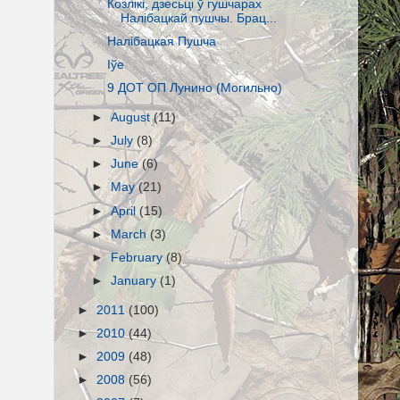
Козлікі, дзесьці ў гушчарах
Налібацкай пушчы. Брац...
Налібацкая Пушча
Іўе
9 ДОТ ОП Лунино (Могильно)
►
August
(11)
►
July
(8)
►
June
(6)
►
May
(21)
►
April
(15)
►
March
(3)
►
February
(8)
►
January
(1)
►
2011
(100)
►
2010
(44)
►
2009
(48)
►
2008
(56)