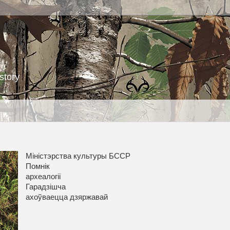
story
Міністэрства культуры БССР
Помнік
археалогіі
Гарадзішча
ахоўваецца дзяржавай