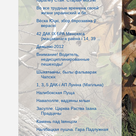
Каралеў Стан. Старыя могілкі
Во все трудные времена своей
жизни украинский и бе...
Вёска Юцкі, збор бярозавіка ў
верасні
42 ДАК IX БРА Менскага
ўмацаванага раёна і 14, 39 ...
Дажынкі-2012
Внимание! Водитель,
недисциплинированные
пешеходы!
Шыкатавічы, былы фальварак
Чапскіх
1, 3, 5 ДАК-i АП Лунiна (Магiльна)
Налибокская Пуща
Наваполле, вадзяны млын
Засулле. Царква Раства Іаана
Прадцечы
Камень пад Івянцом
Налібацкая пушча. Гара Падлужная